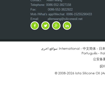
Contact: Allen Wang
Telephone: 0086-552-3827158
Fax: 0086-552-3822922
Mob./What's app/Wechat: 0086-15255290433
Email:
allenwang@siliconeoil.net
日
-
中文简体
-
International
مواقع اخرى:
Português
-
Ita
公安备案号
皖I