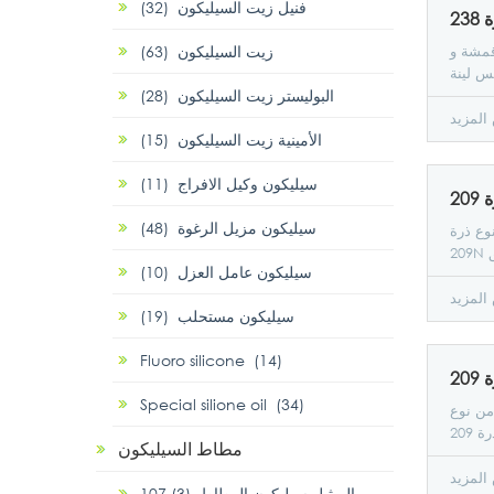
فنيل زيت السيليكون (32)
2
زيت السيليكون (63)
لأقمشة و
س لينة
البوليستر زيت السيليكون (28)
اصفرار،
 المنتج
لمزيد
الأمينية زيت السيليكون (15)
 النفط
4 مرات، تأثير كبير
سيليكون وكيل الافراج (11)
دامها في
النسيج
سيليكون مزيل الرغوة (48)
طناعية
نوع ذرة
مخلوطة
ق
سيليكون عامل العزل (10)
.. الصوف
الصوف
لمزيد
سيليكون مستحلب (19)
Fluoro silicone (14)
Special silione oil (34)
 من نوع
مطاط السيليكون
لمزيد
107 الميثيل سيليكون المطاط (3)