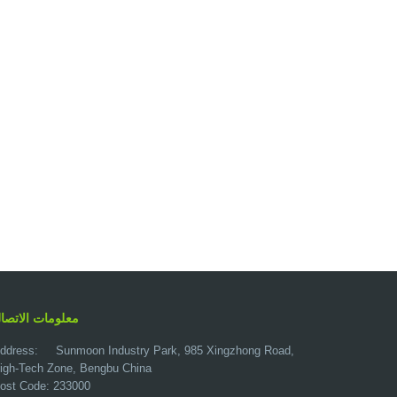
معلومات الاتصا
ddress:
Sunmoon Industry Park, 985 Xingzhong Road,
igh-Tech Zone, Bengbu China
ost Code: 233000