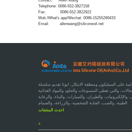
Contact: Allen Wang
Telephone: 0086-552-3827158
Fax: 0086-552-3822922
Mob./What's app/Wechat: 0086-15255290433
Email:
allenwang@siliconeoil.net
مة على السيليكون ومنطقة الابتكار، ايوتا تقديم سلسلة
لات، والتي تغطي المنسوجات والجلود والمواد الغذائية
الإلكترونيات، والطيران، والسيارات، والبناء، والرعاية
الطبية، والصب، العناية الشخصية، والزراعة، والصمام
احدث المنتجات