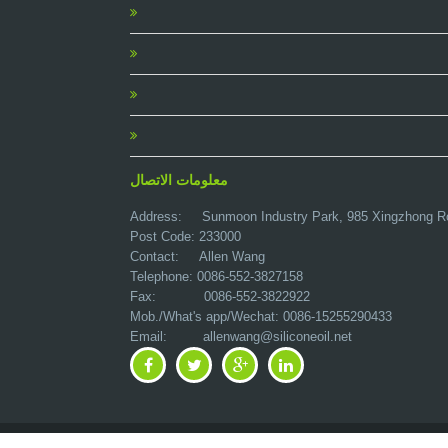
معلومات الاتصال
Address:
Sunmoon Industry Park, 985 Xingzhong R
Post Code: 233000
Contact: Allen Wang
Telephone: 0086-552-3827158
Fax: 0086-552-3822922
Mob./What's app/Wechat: 0086-15255290433
Email:
allenwang@siliconeoil.net