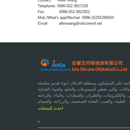
Contact: Allen Wang
Telephone: 0086-552-3827158
Fax: 0086-552-3822922
Mob./What's app/Wechat: 0086-15255290433
Email:
allenwang@siliconeoil.net
مة على السيليكون ومنطقة الابتكار، ايوتا تقديم سلسلة
لات، والتي تغطي المنسوجات والجلود والمواد الغذائية
الإلكترونيات، والطيران، والسيارات، والبناء، والرعاية
الطبية، والصب، العناية الشخصية، والزراعة، والصمام
احدث المنتجات