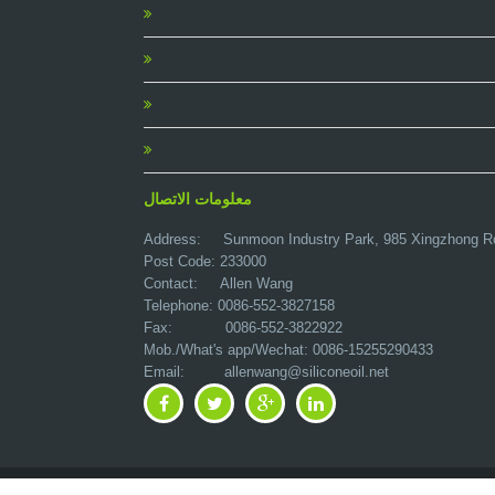
معلومات الاتصال
Address:
Sunmoon Industry Park, 985 Xingzhong R
Post Code: 233000
Contact: Allen Wang
Telephone: 0086-552-3827158
Fax: 0086-552-3822922
Mob./What's app/Wechat: 0086-15255290433
Email:
allenwang@siliconeoil.net