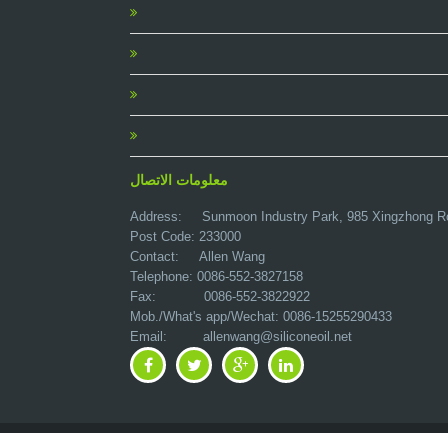
معلومات الاتصال
Address:
Sunmoon Industry Park, 985 Xingzhong R
Post Code: 233000
Contact: Allen Wang
Telephone: 0086-552-3827158
Fax: 0086-552-3822922
Mob./What's app/Wechat: 0086-15255290433
Email:
allenwang@siliconeoil.net