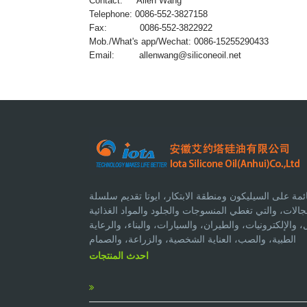
Contact: Allen Wang
Telephone: 0086-552-3827158
Fax: 0086-552-3822922
Mob./What's app/Wechat: 0086-15255290433
Email:
allenwang@siliconeoil.net
مة على السيليكون ومنطقة الابتكار، ايوتا تقديم سلسلة
لات، والتي تغطي المنسوجات والجلود والمواد الغذائية
الإلكترونيات، والطيران، والسيارات، والبناء، والرعاية
الطبية، والصب، العناية الشخصية، والزراعة، والصمام
احدث المنتجات