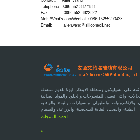
Contact: Allen Wang
Telephone: 0086-552-3827158
Fax: 0086-552-3822922
Mob./What's app/Wechat: 0086-15255290433
Email:
allenwang@siliconeoil.net
مة على السيليكون ومنطقة الابتكار، ايوتا تقديم سلسلة
لات، والتي تغطي المنسوجات والجلود والمواد الغذائية
الإلكترونيات، والطيران، والسيارات، والبناء، والرعاية
الطبية، والصب، العناية الشخصية، والزراعة، والصمام
احدث المنتجات