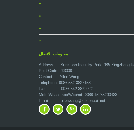
معلومات الاتصال
Address:
Sunmoon Industry Park, 985 Xingzhong R
Post Code: 233000
Contact: Allen Wang
Telephone: 0086-552-3827158
Fax: 0086-552-3822922
Mob./What's app/Wechat: 0086-15255290433
Email:
allenwang@siliconeoil.net