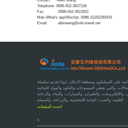
Contact: Allen Wang
Telephone: 0086-552-3827158
Fax: 0086-552-3822922
Mob./What's app/Wechat: 0086-15255290433
Email:
allenwang@siliconeoil.net
مة على السيليكون ومنطقة الابتكار، ايوتا تقديم سلسلة
لات، والتي تغطي المنسوجات والجلود والمواد الغذائية
الإلكترونيات، والطيران، والسيارات، والبناء، والرعاية
الطبية، والصب، العناية الشخصية، والزراعة، والصمام
احدث المنتجات