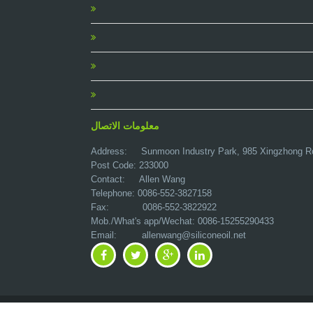
معلومات الاتصال
Address:
Sunmoon Industry Park, 985 Xingzhong R
Post Code: 233000
Contact: Allen Wang
Telephone: 0086-552-3827158
Fax: 0086-552-3822922
Mob./What's app/Wechat: 0086-15255290433
Email:
allenwang@siliconeoil.net